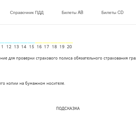
Справочник ПДД
Билеты AB
Билеты CD
11
12
13
14
15
16
17
18
19
20
ние для проверки страхового полиса обязательного страхования гр
 его копии на бумажном носителе.
ПОДСКАЗКА