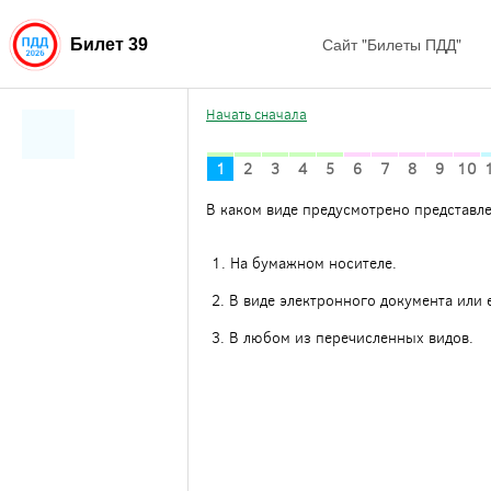
Сайт "Билеты ПДД"
Билет 39
Начать сначала
1
2
3
4
5
6
7
8
9
10
В каком виде предусмотрено представле
1. На бумажном носителе.
2. В виде электронного документа или
3. В любом из перечисленных видов.