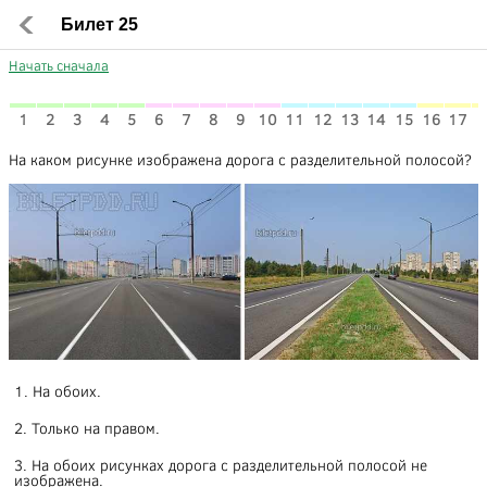
Билет 25
Начать сначала
1
2
3
4
5
6
7
8
9
10
11
12
13
14
15
16
17
1
На каком рисунке изображена дорога с разделительной полосой?
1. На обоих.
2. Только на правом.
3. На обоих рисунках дорога с разделительной полосой не
изображена.