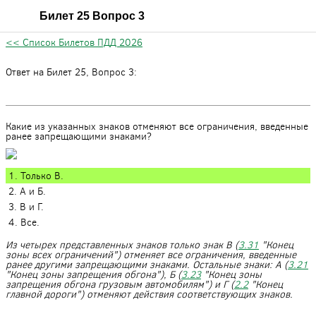
Билет 25 Вопрос 3
<< Список Билетов ПДД 2026
Ответ на Билет 25, Вопрос 3:
Какие из указанных знаков отменяют все ограничения, введенные
ранее запрещающими знаками?
1. Только В.
2. А и Б.
3. В и Г.
4. Все.
Из четырех представленных знаков только знак В (
3.31
"Конец
зоны всех ограничений") отменяет все ограничения, введенные
ранее другими запрещающими знаками. Остальные знаки: А (
3.21
"Конец зоны запрещения обгона"), Б (
3.23
"Конец зоны
запрещения обгона грузовым автомобилям") и Г (
2.2
"Конец
главной дороги") отменяют действия соответствующих знаков.