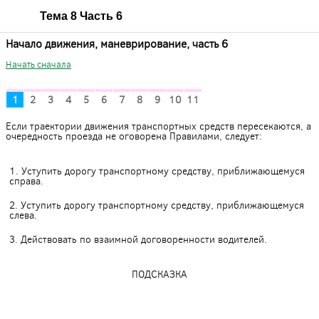
Тема 8 Часть 6
Начало движения, маневрирование, часть 6
Начать сначала
1
2
3
4
5
6
7
8
9
10
11
Если траектории движения транспортных средств пересекаются, а
очередность проезда не оговорена Правилами, следует:
1. Уступить дорогу транспортному средству, приближающемуся
справа.
2. Уступить дорогу транспортному средству, приближающемуся
слева.
3. Действовать по взаимной договоренности водителей.
ПОДСКАЗКА