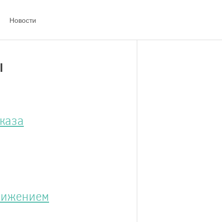
Новости
ы
аказа
движением