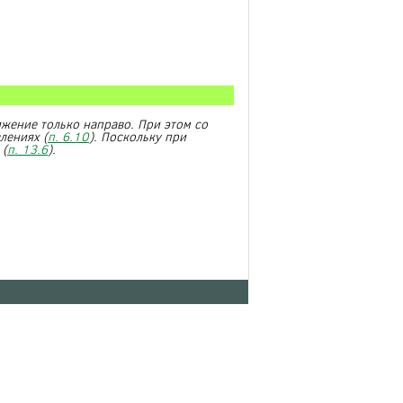
ижение только направо. При этом со
лениях (
п. 6.10
). Поскольку при
 (
п. 13.6
).