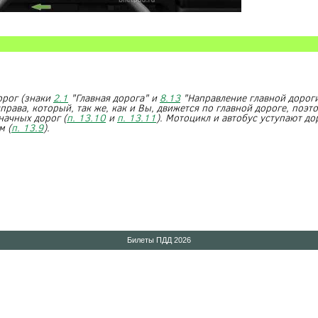
орог (знаки
2.1
"Главная дорога" и
8.13
"Направление главной дороги
рава, который, так же, как и Вы, движется по главной дороге, поэт
начных дорог (
п. 13.10
и
п. 13.11
). Мотоцикл и автобус уступают до
м (
п. 13.9
).
Билеты ПДД 2026