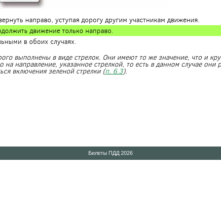
вернуть направо, уступая дорогу другим участникам движения.
одолжить движение только направо.
льными в обоих случаях.
рого выполнены в виде стрелок. Они имеют то же значение, что и кр
о на направление, указанное стрелкой, то есть в данном случае они 
ься включения зеленой стрелки (
п. 6.3
).
Билеты ПДД 2026