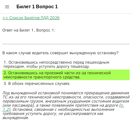
Билет 1 Вопрос 1
<< Список Билетов ПДД 2026
Ответ на Билет 1, Вопрос 1:
В каком случае водитель совершит вынужденную остановку?
1. Остановившись непосредственно перед пешеходным
переходом, чтобы уступить дорогу пешеходу.
2. Остановившись на проезжей части из-за технической
неисправности транспортного средства.
3. В обоих перечисленных случаях.
Под вынужденной остановкой понимается прекращение движения
ТС из-за его технической неисправности, опасности, создаваемой
перевозимым грузом, внезапным ухудшением состояния водителя
(или пассажира), а также появлением препятствия на дороге (
п.
1.2
). Остановка, связанная с необходимостью выполнения
требования уступить дорогу, не рассматривается как
вынужденная.