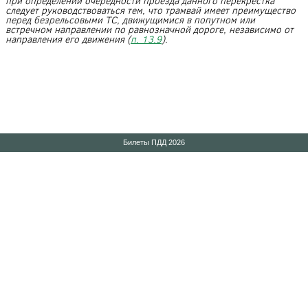
при определении очередности проезда данного перекрестка
следует руководствоваться тем, что трамвай имеет преимущество
перед безрельсовыми ТС, движущимися в попутном или
встречном направлении по равнозначной дороге, независимо от
направления его движения (
п. 13.9
).
Билеты ПДД 2026