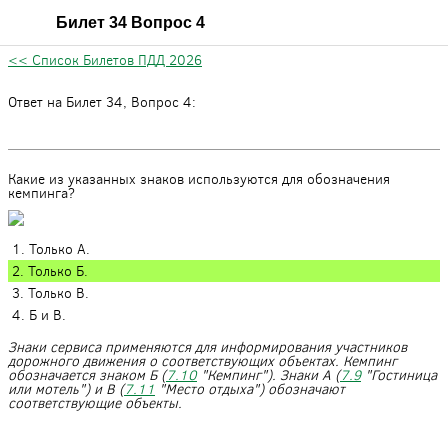
Билет 34 Вопрос 4
<< Список Билетов ПДД 2026
Ответ на Билет 34, Вопрос 4:
Какие из указанных знаков используются для обозначения
кемпинга?
1. Только А.
2. Только Б.
3. Только В.
4. Б и В.
Знаки сервиса применяются для информирования участников
дорожного движения о соответствующих объектах. Кемпинг
обозначается знаком Б (
7.10
"Кемпинг"). Знаки А (
7.9
"Гостиница
или мотель") и В (
7.11
"Место отдыха") обозначают
соответствующие объекты.