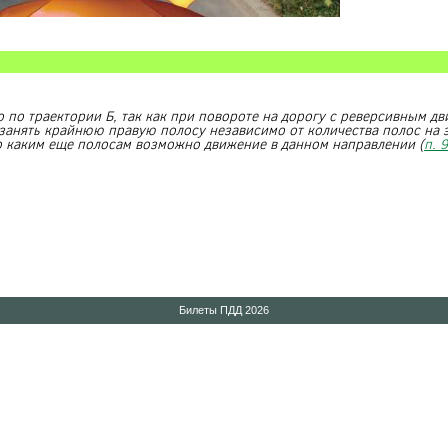
 по траектории Б, так как при повороте на дорогу с реверсивным д
анять крайнюю правую полосу независимо от количества полос на 
 по каким еще полосам возможно движение в данном направлении (
п. 9
Билеты ПДД 2026