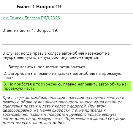
Билет 1 Вопрос 19
<< Список Билетов ПДД 2026
Ответ на Билет 1, Вопрос 19:
В случае, когда правые колеса автомобиля наезжают на
неукрепленную влажную обочину, рекомендуется:
1. Затормозить и полностью остановиться.
2. Затормозить и плавно направить автомобиль на проезжую
часть.
3. Не прибегая к торможению, плавно направить автомобиль на
проезжую часть.
При съезде автомобиля правыми колесами на неукрепленную и
влажную обочину возникает опасность заноса из-за разницы
сцепления правых и левых колес с дорогой. При этом
целесообразно, не меняя скорости, т.е. не прибегая к
торможению, плавным поворотом рулевого колеса вернуть
автомобиль на проезжую часть. Торможение в данной ситуации
может вызвать занос автомобиля.